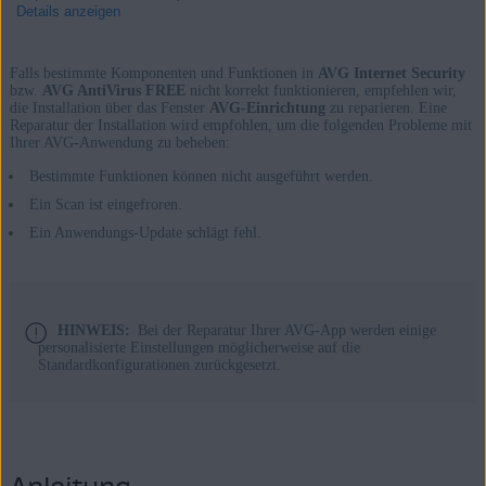
Details anzeigen
Falls bestimmte Komponenten und Funktionen in
AVG Internet Security
bzw.
AVG AntiVirus FREE
nicht korrekt funktionieren, empfehlen wir,
die Installation über das Fenster
AVG-Einrichtung
zu reparieren. Eine
Produkte:
Reparatur der Installation wird empfohlen, um die folgenden Probleme mit
Ihrer AVG-Anwendung zu beheben:
AVG Internet Security 24.x
Bestimmte Funktionen können nicht ausgeführt werden.
AVG AntiVirus FREE 24.x
Ein Scan ist eingefroren.
Betriebssysteme:
Ein Anwendungs-Update schlägt fehl.
Microsoft Windows 11 Home/Pro/Enterprise/Education
Microsoft Windows 10 Home/Pro/Enterprise/Education – 32-/64-
Bit
HINWEIS:
Bei der Reparatur Ihrer AVG-App werden einige
personalisierte Einstellungen möglicherweise auf die
Microsoft Windows 8.1 Home/Pro/Enterprise/Education – 32-/64-
Standardkonfigurationen zurückgesetzt.
Bit
Microsoft Windows 8 Home/Pro/Enterprise/Education – 32-/64-
Bit
Microsoft Windows 7 Home Basic/Home