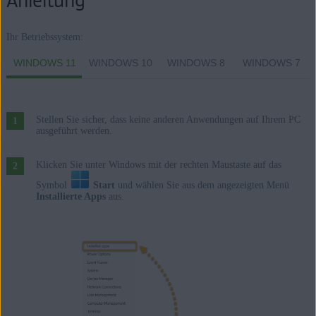
Anleitung
Premium/Professional/Enterprise/Ultimate – Service Pack 1 mit
benutzerfreundlichem Rollup-Update, 32-/64-Bit
Ihr Betriebssystem:
WINDOWS 11
WINDOWS 10
WINDOWS 8
WINDOWS 7
Stellen Sie sicher, dass keine anderen Anwendungen auf Ihrem PC
ausgeführt werden.
Klicken Sie unter Windows mit der rechten Maustaste auf das
Symbol
Start
und wählen Sie aus dem angezeigten Menü
Installierte Apps
aus.