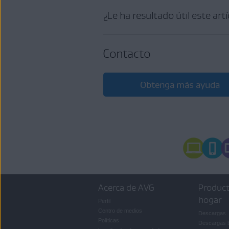
¿Le ha resultado útil este art
Contacto
Obtenga más ayuda
Acerca de AVG
Product
hogar
Perfil
Centro de medios
Descargas
Políticas
Descargas 