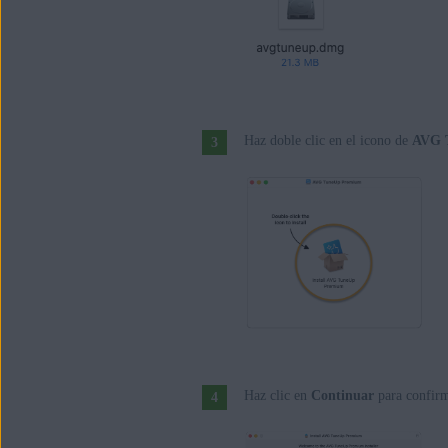
Apple macOS 10.12.x (Sierra)
Haz doble clic en el icono de
AVG 
Haz clic en
Continuar
para confirm