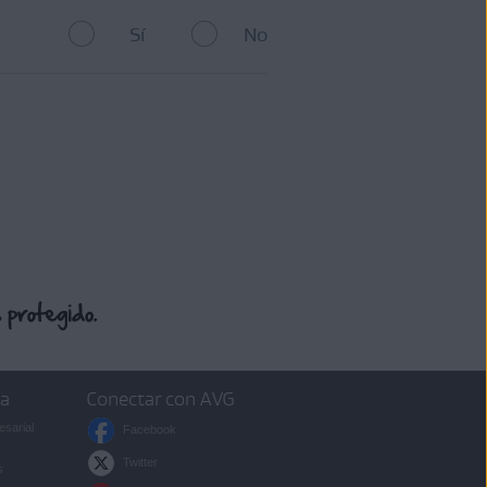
Sí
No
sa
Conectar con AVG
esarial
Facebook
Twitter
s