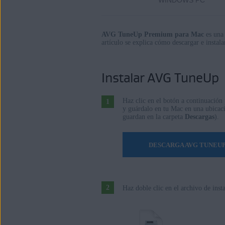
WINDOWS PC
AVG TuneUp Premium 2.x para Mac
Sistemas operativos:
AVG TuneUp Premium para Mac
es una 
artículo se explica cómo descargar e instalar
Microsoft Windows 11 Home/Pro/Ent
Microsoft Windows 10 Home/Pro/Enter
Microsoft Windows 8.1/Pro/Enterprise
Instalar AVG TuneUp
Microsoft Windows 8/Pro/Enterprise -
Microsoft Windows 7 Home Basic/Hom
Haz clic en el botón a continuación 
y guárdalo en tu Mac en una ubicac
o 64 bits
guardan en la carpeta
Descargas
).
Apple macOS 14.x (Sonoma)
DESCARGA AVG TUNEU
Apple macOS 13.x (Ventura)
Apple macOS 12.x (Monterey)
Apple macOS 11.x (Big Sur)
Haz doble clic en el archivo de ins
Apple macOS 10.15.x (Catalina)
Apple macOS 10.14.x (Mojave)
Apple macOS 10.13.x (High Sierra)