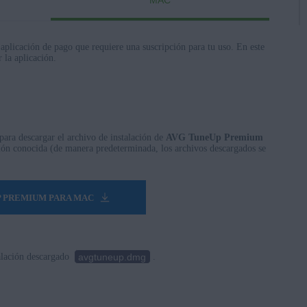
MAC
aplicación de pago que requiere una suscripción para tu uso. En este
 la aplicación.
erprise/Education
prise/Education - 32 o 64 bits
 - 32 o 64 bits
 32 o 64 bits
e Premium/Professional/Enterprise/Ultimate - Service Pack 1, 32
para descargar el archivo de instalación de
AVG TuneUp Premium
ión conocida (de manera predeterminada, los archivos descargados se
P PREMIUM PARA MAC
avgtuneup.dmg
talación descargado
.