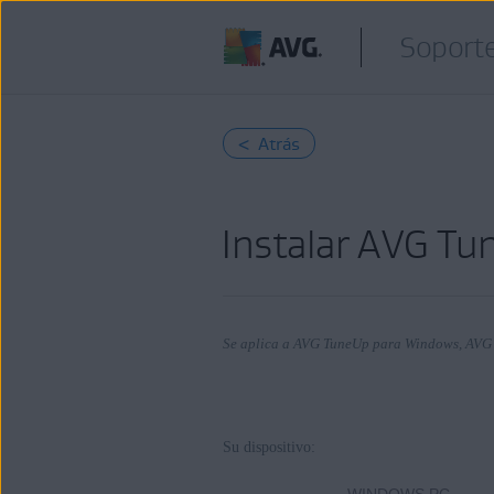
Soporte
< Atrás
Instalar AVG T
Se aplica a AVG TuneUp para Windows, AV
Productos:
Su dispositivo:
AVG TuneUp 24.x para Windows