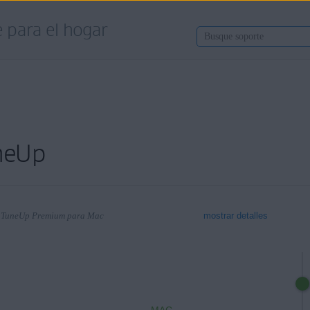
 para el hogar
uneUp
G TuneUp Premium para Mac
mostrar detalles