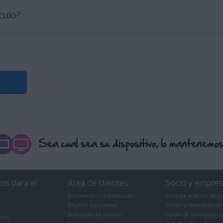
ículo?
os para el
Área de clientes
Socio y empre
Renovación o actualización
Software antivirus empr
Registre su Licencia
Socios y revendedores
Activación del servicio
Centro de revendedore
beta