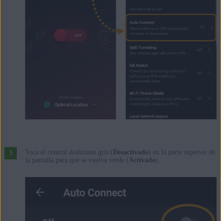
Toca el control deslizante gris (
Desactivado
) en la parte superior de
la pantalla para que se vuelva verde (
Activado
).