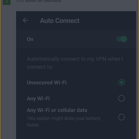
Toca
Redes de confianza
.