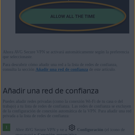
Ahora AVG Secure VPN se activará automáticamente según la preferencia
que seleccionaste.
Para descubrir cómo añadir una red a la lista de redes de confianza,
consulta la sección
Añadir una red de confianza
de este artículo.
Añadir una red de confianza
Puedes añadir redes privadas (como la conexión Wi-Fi de tu casa o del
trabajo) a tu lista de redes de confianza. Las redes de confianza se excluyen
de la configuración de conexión automática de la VPN. Para añadir una red
privada a la lista de redes de confianza:
Abre AVG Secure VPN y ve a
Configuración
(el icono de
engranaje) ▸
Conexión automática
.