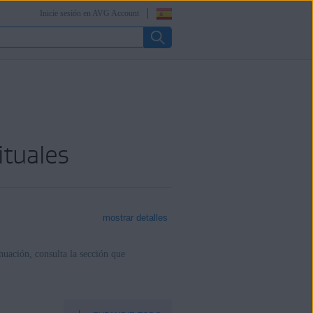
Inicie sesión en AVG Account
ituales
mostrar detalles
nuación, consulta la sección que