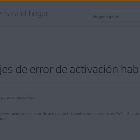
 para el hogar
es de error de activación hab
o para consumidores.
esolver mensajes de error de activación habituales en los productos AVG. A conti
ema
:
ra consumidores.