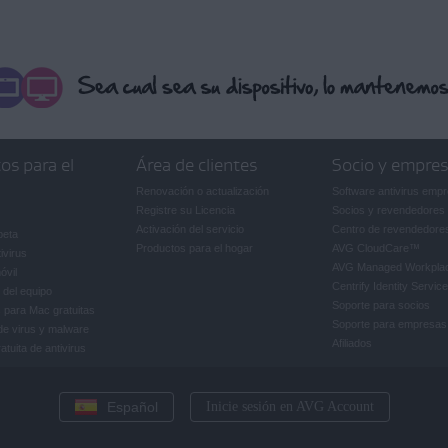
G
 aparece por equivocación, contacta con el
Soporte de AVG
.
os para el
Área de clientes
Socio y empre
Renovación o actualización
Software antivirus empr
Registre su Licencia
Socios y revendedores
Activación del servicio
Centro de revendedore
beta
Productos para el hogar
AVG CloudCare
™
ivirus
AVG Managed Workpla
óvil
Centrify Identity Service
 del equipo
Soporte para socios
 para Mac gratuitas
Soporte para empresas
de virus y malware
Afiliados
tuita de antivirus
Español
Inicie sesión en AVG Account