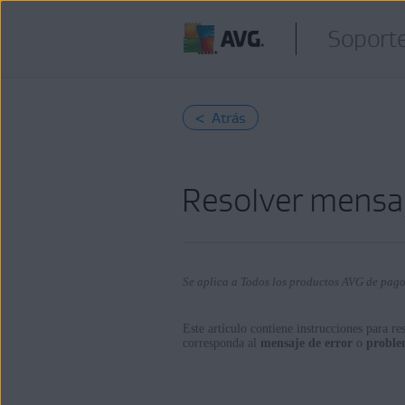
Soporte
< Atrás
Resolver mensaj
Se aplica a Todos los productos AVG de pag
Este artículo contiene instrucciones para r
corresponda al
mensaje de error
o
probl
Productos:
Todos los productos AVG de pago pa