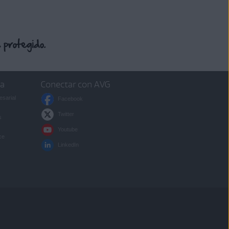
sa
Conectar con AVG
esarial
Facebook
Twitter
s
Youtube
ce
LinkedIn