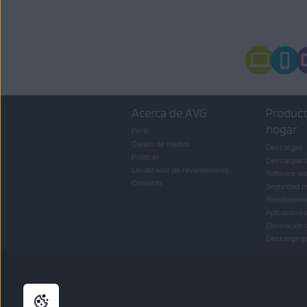
Reinstalar productos de AV
Si crees que este mensaje de error
Acerca de AVG
Product
hogar
Perfil
Centro de medios
Descargas
Políticas
Descargas 
Localizador de revendedores
Software ant
Contacto
Seguridad m
Rendimiento
Aplicaciones
Eliminación 
Descarga gra