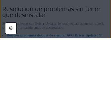
Resolución de problemas sin tener
que desinstalar
Si tiene problemas con Driver Updater, le recomendamos que consulte la
siguiente información antes de desinstalarlo:
Resolver problemas después de ejecutar AVG Driver Updater
Resolver errores de activación habituales
Resolución de problemas cuando una aplicación de AVG deja de
reconocer su suscripción de pago
¿Le ha resultado útil este artículo?
Sí
No
Contacto