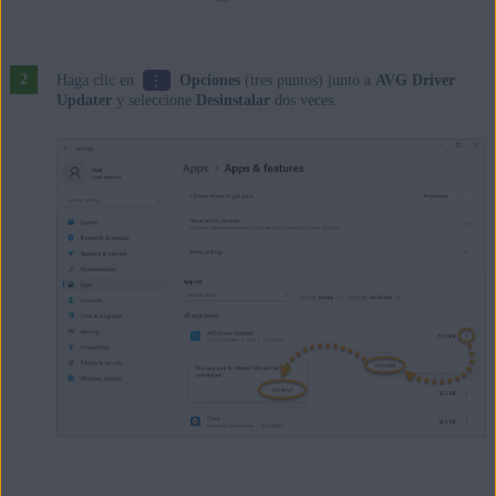
⋮
Haga clic en
Opciones
(tres puntos) junto a
AVG Driver
Updater
y seleccione
Desinstalar
dos veces.