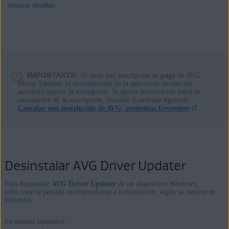
mostrar detalles
Productos:
AVG Driver Updater 23.x para Windows
IMPORTANTE:
Si tiene una suscripción de
pago
de AVG
Driver Updater, la desinstalación de la aplicación
no
cancela
automáticamente la suscripción. Si quiere información sobre la
Sistemas operativos:
cancelación de su suscripción, consulte el artículo siguiente:
Cancelar una suscripción de AVG: preguntas frecuentes
Microsoft Windows 11 Home/Pro/Enterprise/Education
Microsoft Windows 10 Home/Pro/Enterprise/Education - 32 o
64 bits
Microsoft Windows 8.1/Pro/Enterprise - 32 o 64 bits
Desinstalar AVG Driver Updater
Microsoft Windows 8/Pro/Enterprise - 32 o 64 bits
Microsoft Windows 7 Home Basic/Home
Para desinstalar
AVG Driver Updater
de un dispositivo Windows,
Premium/Professional/Enterprise/Ultimate - Service Pack 1, 32 o
seleccione la pestaña correspondiente a continuación, según su versión de
Windows.
64 bits
Su sistema operativo: