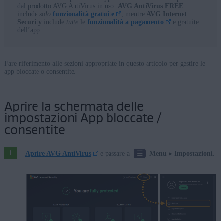
dal prodotto AVG AntiVirus in uso.
AVG AntiVirus FREE
Microsoft Windows 7 Home Basic / Home Premium / Professional /
include
solo
funzionalità gratuite
, mentre
AVG Internet
Enterprise / Ultimate - Service Pack 1 con aggiornamento
Security
include
tutte
le
funzionalità a pagamento
e gratuite
dell’app.
cumulativo Convenience Rollup, 32/64 bit
Fare riferimento alle sezioni appropriate in questo articolo per gestire le
app bloccate o consentite.
Aprire la schermata delle
impostazioni App bloccate /
consentite
☰
Aprire AVG AntiVirus
e passare a
Menu
▸
Impostazioni
.