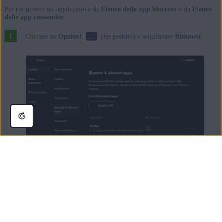
Per rimuovere un’applicazione da
Elenco delle app bloccate
o da
Elenco
delle app consentite
:
...
Cliccare su
Opzioni
(tre puntini) e selezionare
Rimuovi
.