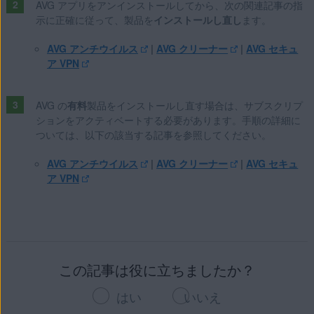
AVG アプリをアンインストールしてから、次の関連記事の指
Apple macOS 11.x（Big Sur）
示に正確に従って、製品を
インストールし直し
ます。
Apple macOS 10.15.x（Catalina）
Apple macOS 10.14.x（Mojave）
AVG アンチウイルス
|
AVG クリーナー
|
AVG セキュ
ア VPN
Apple macOS 10.13.x（High Sierra）
Apple macOS 10.12.x（Sierra）
Apple Mac OS X 10.11.x（El Capitan）
AVG の
有料
製品をインストールし直す場合は、サブスクリプ
Google Android 6.0（Marshmallow、API 23）以降
ションをアクティベートする必要があります。手順の詳細に
ついては、以下の該当する記事を参照してください。
Apple iOS 10.3 以降
AVG アンチウイルス
|
AVG クリーナー
|
AVG セキュ
ア VPN
この記事は役に立ちましたか？
はい
いいえ