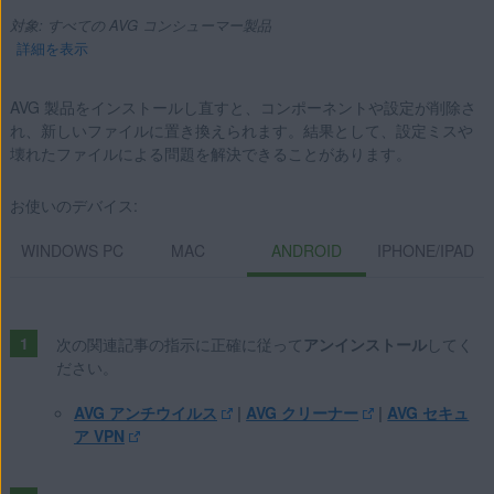
対象: すべての AVG コンシューマー製品
詳細を表示
AVG 製品をインストールし直すと、コンポーネントや設定が削除さ
れ、新しいファイルに置き換えられます。結果として、設定ミスや
製品:
壊れたファイルによる問題を解決できることがあります。
すべての AVG コンシューマー製品
お使いのデバイス:
オペレーティング システム:
WINDOWS PC
MAC
ANDROID
IPHONE/IPAD
Microsoft Windows 11 Home / Pro / Enterprise / Education
Microsoft Windows 10 Home / Pro / Enterprise / Education -
32 / 64 ビット
次の関連記事の指示に正確に従って
アンインストール
してく
Microsoft Windows 8.1 / Pro / Enterprise - 32 / 64 ビット
ださい。
Microsoft Windows 8 / Pro / Enterprise - 32 / 64 ビット
AVG アンチウイルス
|
AVG クリーナー
|
AVG セキュ
Microsoft Windows 7 Home Basic / Home Premium /
ア VPN
Professional / Enterprise / Ultimate - Service Pack 1 with
Convenient Rollup Update、32 / 64 ビット