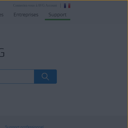
Connectez-vous à AVG Account
es
Entreprises
Support
G
Support professionnel