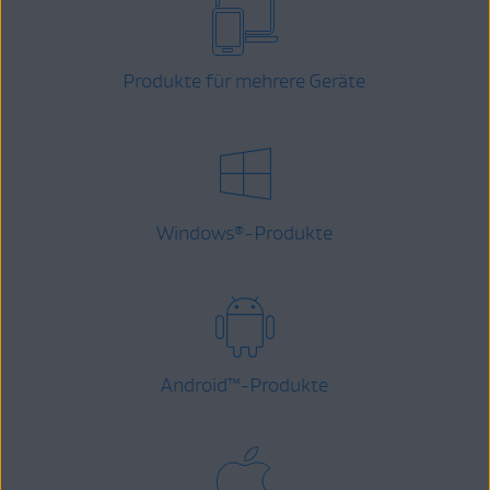
Produkte für mehrere Geräte
Windows
-Produkte
®
Android
™
-Produkte