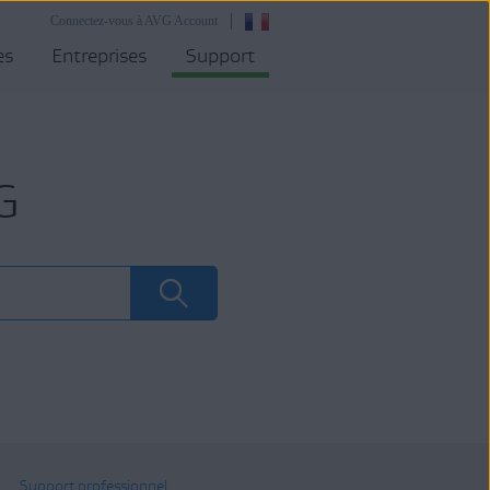
Connectez-vous à AVG Account
es
Entreprises
Support
G
Support professionnel