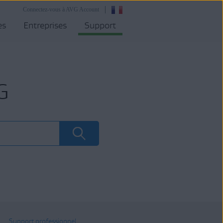
Connectez-vous à AVG Account
es
Entreprises
Support
G
Support professionnel