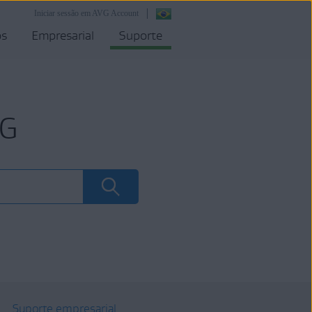
Iniciar sessão em AVG Account
os
Empresarial
Suporte
VG
Suporte empresarial