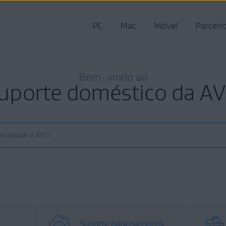
PC
Mac
Móvel
Parceir
Bem-vindo ao
uporte doméstico da A
Suporte para parceiros