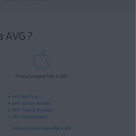
a AVG ?
Produtos para Mac e iOS
AVG AntiVirus
AVG Internet Security
AVG TuneUp Premium
AVG Secure Identity
Todos os produtos para Mac e iOS