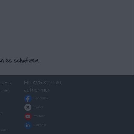
iness
Mit AVG Kontakt
aufnehmen
skunden
Facebook
Twitter
ce
Youtube
LinkedIn
kunden