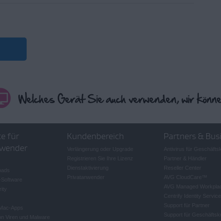
e für
Kundenbereich
Partners & Bus
wender
Verlängerung oder Upgrade
Antivirus für Geschäft
Registrieren Sie Ihre Lizenz
Partner & Händler
Dienstaktivierung
Reseller Center
oads
Privatanwender
AVG CloudCare
™
-Software
AVG Managed Workpla
ity
Centrify Identity Service
Support für Partner
 Mac-Apps
Support für Geschäfts
on Viren und Malware