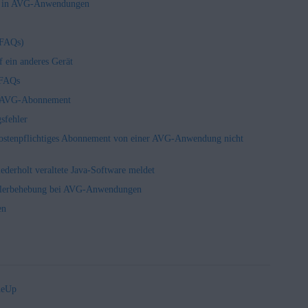
en in AVG-Anwendungen
(FAQs)
 ein anderes Gerät
 FAQs
in AVG-Abonnement
sfehler
 kostenpflichtiges Abonnement von einer AVG-Anwendung nicht
erholt veraltete Java-Software meldet
hlerbehebung bei AVG-Anwendungen
en
neUp