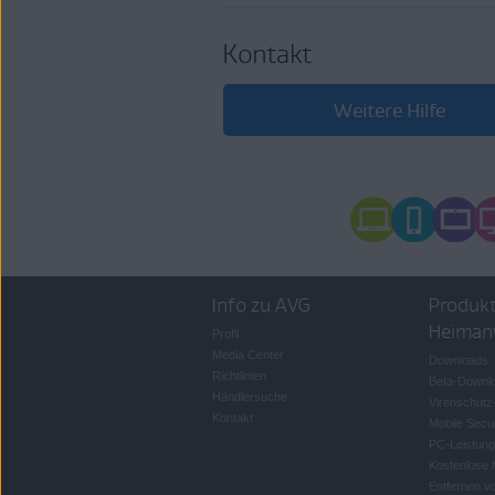
Kontakt
Weitere Hilfe
Info zu AVG
Produkt
Heiman
Profil
Media Center
Downloads
Richtlinien
Beta-Downl
Händlersuche
Virenschutz
Kontakt
Mobile Secur
PC-Leistung
Kostenlose
Entfernen v