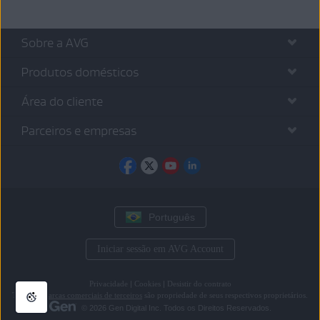
Sobre a AVG
Produtos domésticos
Área do cliente
Parceiros e empresas
Português
Iniciar sessão em AVG Account
Privacidade
|
Cookies
|
Desistir do contrato
Todas as
marcas comerciais de terceiros
são propriedade de seus respectivos proprietários.
© 2026 Gen Digital Inc. Todos os Direitos Reservados.