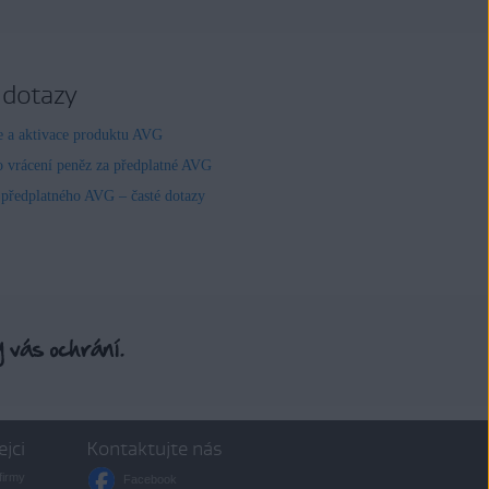
 dotazy
ce a aktivace produktu AVG
o vrácení peněz za předplatné AVG
 předplatného AVG – časté dotazy
ejci
Kontaktujte nás
firmy
Facebook