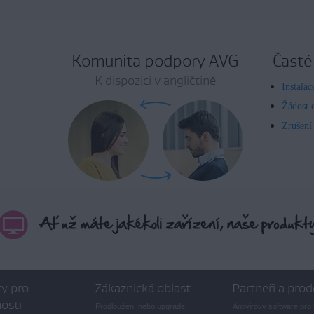
Komunita podpory AVG
Časté
K dispozici v angličtině
Instala
Žádost 
Zrušení
y pro
Zákaznická oblast
Partneři a prod
osti
Prodloužení nebo upgrade
Antivirový software pro 