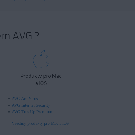
em AVG ?
Produkty pro Mac
a iOS
AVG AntiVirus
AVG Internet Security
AVG TuneUp Premium
Všechny produkty pro Mac a iOS