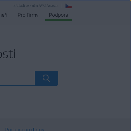
Přihlásit se k účtu AVG Account
neři
Pro firmy
Podpora
sti
Podpora pro firmy