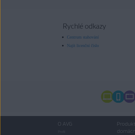
Rychlé odkazy
Centrum stahování
Najít licenční číslo
O AVG
Produkt
domácn
Profil