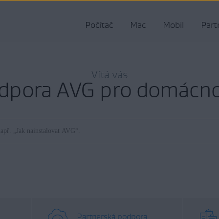
Počítač
Mac
Mobil
Part
Vítá vás
dpora AVG pro domácno
Partnerská podpora