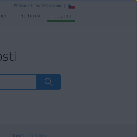
Přihlásit se k účtu AVG Account
neři
Pro firmy
Podpora
sti
Podpora pro firmy