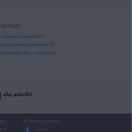
 dotazy
ce a aktivace produktu AVG
o vrácení peněz za předplatné AVG
 předplatného AVG – časté dotazy
ejci
Kontaktujte nás
firmy
Facebook