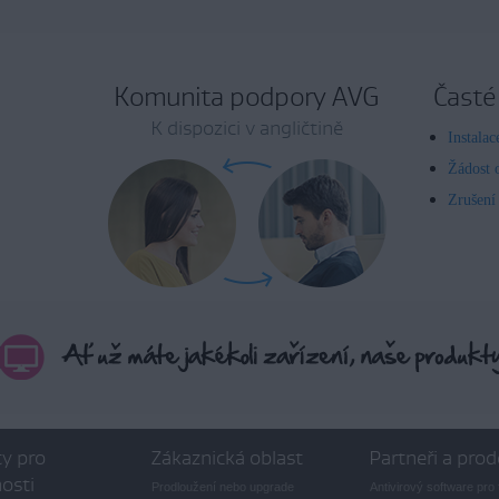
Komunita podpory AVG
Časté
K dispozici v angličtině
Instala
Žádost 
Zrušení
y pro
Zákaznická oblast
Partneři a prod
osti
Prodloužení nebo upgrade
Antivirový software pro 