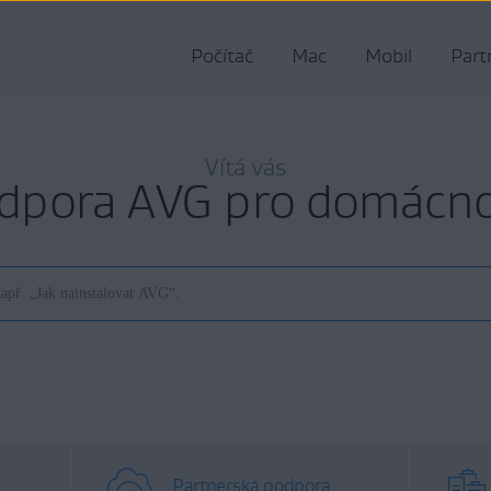
Počítač
Mac
Mobil
Part
Vítá vás
dpora AVG pro domácno
Partnerská podpora