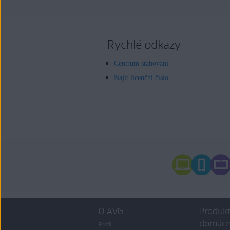
Rychlé odkazy
Centrum stahování
Najít licenční číslo
O AVG
Produkt
domácn
Profil