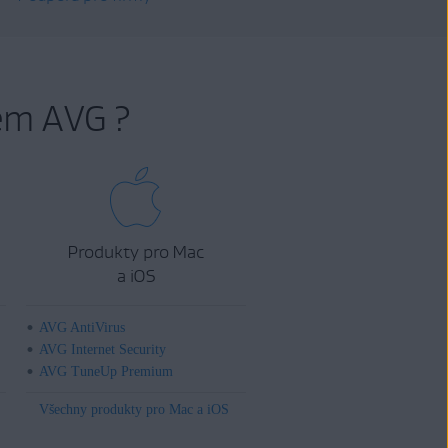
em AVG ?
Produkty pro Mac
a iOS
AVG AntiVirus
AVG Internet Security
AVG TuneUp Premium
Všechny produkty pro Mac a iOS