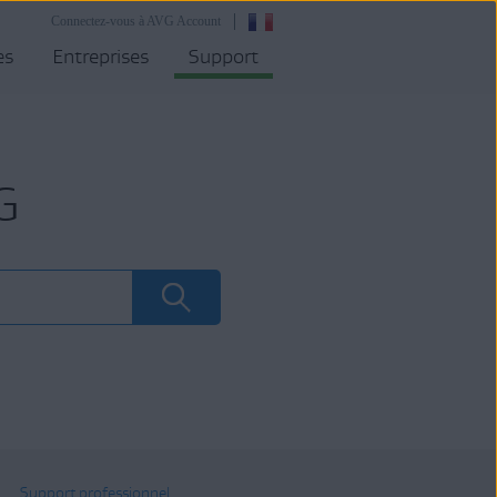
Connectez-vous à AVG Account
es
Entreprises
Support
G
Support professionnel