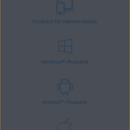
Produkte für mehrere Geräte
Windows
-Produkte
®
Android
™
-Produkte