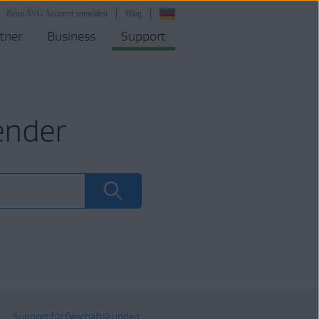
Beim AVG Account anmelden
Blog
tner
Business
Support
ender
Support für Geschäftskunden