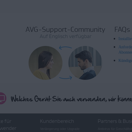
AVG-Support-Community
FAQs
Auf Englisch verfügbar
Install
Anforde
Abonne
Kündig
e für
Kundenbereich
Partners & Bus
wender
Verlängerung oder Upgrade
Antivirus für Geschäft