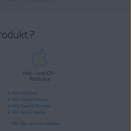
rodukt ?
Mac- und iOS-
Produkte
AVG AntiVirus
AVG Internet Security
AVG TuneUp Premium
AVG Secure Identity
Alle Mac- und iOS-Produkte