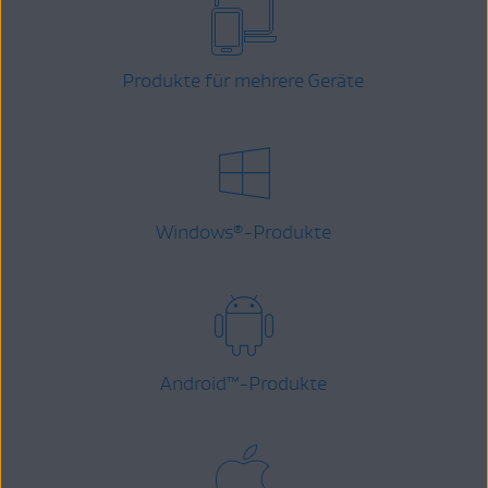
Produkte für mehrere Geräte
Windows
-Produkte
®
Android
™
-Produkte