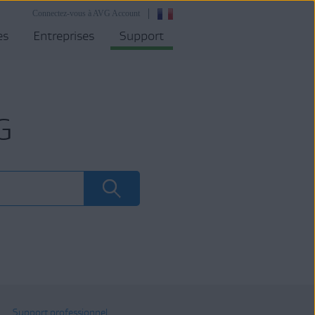
Connectez-vous à AVG Account
es
Entreprises
Support
G
Support professionnel