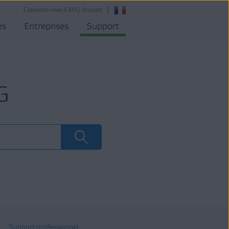
Connectez-vous à AVG Account
es
Entreprises
Support
G
Support professionnel