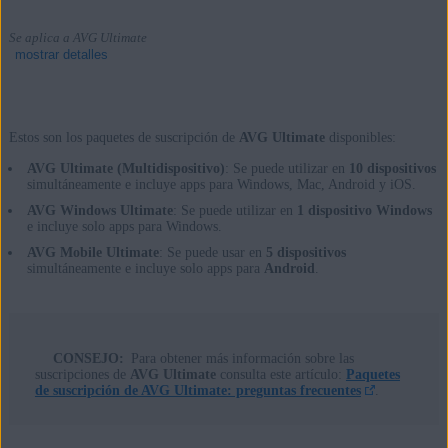
Se aplica a AVG Ultimate
mostrar detalles
Estos son los paquetes de suscripción de
AVG Ultimate
disponibles:
Productos:
AVG Ultimate (Multidispositivo)
: Se puede utilizar en
10 dispositivos
AVG Ultimate
simultáneamente e incluye apps para Windows, Mac, Android y iOS.
AVG Windows Ultimate
: Se puede utilizar en
1 dispositivo Windows
Sistemas operativos:
e incluye solo apps para Windows.
AVG Mobile Ultimate
: Se puede usar en
5 dispositivos
Windows, macOS, Android y iOS
simultáneamente e incluye solo apps para
Android
.
CONSEJO:
Para obtener más información sobre las
suscripciones de
AVG Ultimate
consulta este artículo:
Paquetes
de suscripción de AVG Ultimate: preguntas frecuentes
.