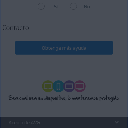
Sí
No
Contacto
Obtenga más ayuda
Acerca de AVG