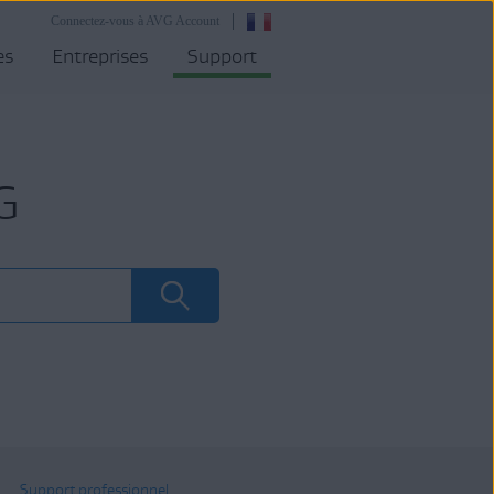
Connectez-vous à AVG Account
es
Entreprises
Support
G
Support professionnel