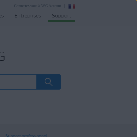
Connectez-vous à AVG Account
es
Entreprises
Support
G
Support professionnel