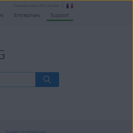
Connectez-vous à AVG Account
es
Entreprises
Support
G
Support professionnel