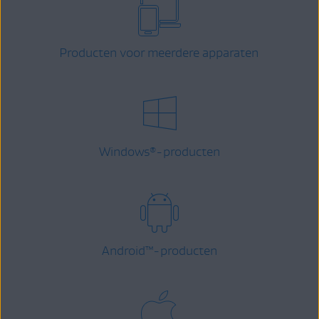
Producten voor meerdere apparaten
Windows
-producten
®
Android
™
-producten