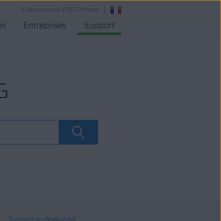
Connectez-vous à AVG Account
es
Entreprises
Support
G
Support professionnel