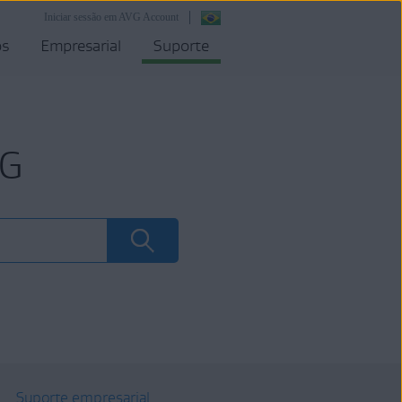
Iniciar sessão em AVG Account
os
Empresarial
Suporte
VG
Suporte empresarial