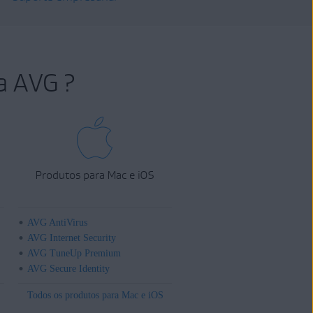
a AVG ?
Produtos para Mac e iOS
AVG AntiVirus
AVG Internet Security
AVG TuneUp Premium
AVG Secure Identity
Todos os produtos para Mac e iOS