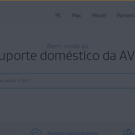
PC
Mac
Móvel
Parceir
Bem-vindo ao
uporte doméstico da A
Suporte para parceiros