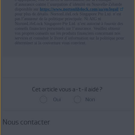
mail et mots de passe associés
d’assurance contre l’usurpation d’identité en Nouvelle-Zélande
Identification personnelle
: date de naissance
disponible sur
https://www.nortonlifelock.com/aa/en/legal/
pour plus de détails. NortonLifeLock Singapore Pte Ltd. n’est
Noms d’utilisateur et mots de passe
: pour les applications
pas l’assureur de la politique principale. Ni AIG ni
sociales, de messagerie et de productivité populaires
NortonLifeLock Singapore Pte Ltd. n’est autorisé à fournir des
conseils financiers personnels sur l’assurance. Veuillez obtenir
Historique d’emploi
: salaire, titre, lieu d’emploi
vos propres conseils sur les produits financiers concernant nos
Parcours éducatif
: écoles fréquentées, moyenne générale,
services et consulter le livret d’information sur la politique pour
spécialisation, année de diplôme
déterminer si la couverture vous convient.
Informations financières
: coordonnées bancaires, financières,
carte de crédit et détails de compte d’investissement
Cet article vous a-t-il aidé ?
Oui
Non
Nous contacter