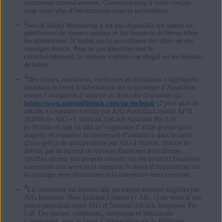
d’assurance ou
commence immédiatement. Connectez-vous à votre compte
pour saisir plus d’informations pour la surveillance.
numéros
✓
✓
2
d’identification
(par
Social Media Monitoring n’est pas disponible sur toutes les
plateformes de réseaux sociaux et les fonctions diffèrent selon
exemple, médical,
les plateformes. N’inclut pas la surveillance des chats ou des
habitation, vie)
messages directs. Peut ne pas identifier tout le
cyberharcèlement, le contenu explicite ou illégal ou les discours
de haine.
4passeports
✓
✓
3
Des termes, conditions, exclusions et limitations s’appliquent ;
consultez le livret d’information sur la politique d’Assurance
5adresses postales
✓
contre l’usurpation d’identité en Australie disponible sur
Nous surveillons le DarkWeb pour plus de 120points de données
https://www.nortonlifelock.com/au/en/legal/
pour plus de
différents liés à un large éventail d’informations personnelles,
détails. Couverture fournie par AIG Australia Limited AFSL
10numéros de
telles que les données d’emploi, médicales et académiques. Si nous
381686 (« AIG »). NortonLifeLock Australia Pty Ltd
trouvons un contenu lié aux données personnelles que vous
compte bancaire ou
✓
(« Norton ») agit en tant qu’organisme d’achat groupé pour
partagez avec nous à des fins de surveillance, nous vous en
acquérir et organiser la couverture d’assurance dans le cadre
d’investissement
informons. La plupart de ces 120points de données n’étant pas des
d’une police de groupe émise par AIG à Norton. Norton ne
informations que vous partagez avec nous, si nous les trouvons
détient pas de licence de services financiers australienne.
associées à vos données personnelles, nous ne pouvons pas
Numéro de permis
Veuillez obtenir vos propres conseils sur les produits financiers
confirmer si elles vous appartiennent réellement. Exemple des
✓
concernant nos services et consulter le livret d’information sur
de conduire
120points de données que nous recherchons sur le DarkWeb au-
la politique pour déterminer si la couverture vous convient.
delà des informations que vous nous fournissez:
4
La couverture est fournie aux personnes assurées éligibles par
Exemple des 120points de données que nous recherchons sur le
Nom de jeune fille
AIG Insurance New Zealand Limited (« AIG ») en vertu d’une
✓
DarkWeb au-delà des informations que vous nous fournissez:
de la mère
police principale entre AIG et NortonLifeLock Singapore Pte
Ltd. Des termes, conditions, exclusions et limitations
Combinaison de mots de passe
: noms d’utilisateur/adresses e-
s’appliquent, voir le livret d’information sur la Politique