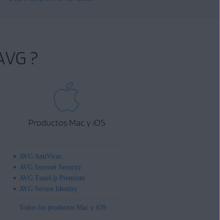
AVG ?
Productos Mac y iOS
AVG AntiVirus
AVG Internet Security
AVG TuneUp Premium
AVG Secure Identity
Todos los productos Mac y iOS