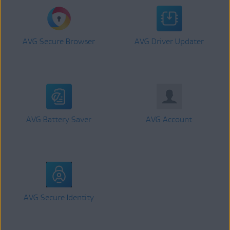
AVG Secure Browser
AVG Driver Updater
AVG Battery Saver
AVG Account
AVG Secure Identity