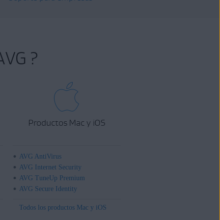
AVG ?
Productos Mac y iOS
AVG AntiVirus
AVG Internet Security
AVG TuneUp Premium
AVG Secure Identity
Todos los productos Mac y iOS