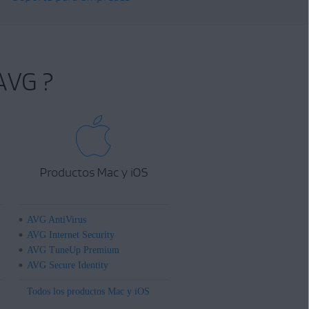
AVG ?
Productos Mac y iOS
AVG AntiVirus
AVG Internet Security
AVG TuneUp Premium
AVG Secure Identity
Todos los productos Mac y iOS