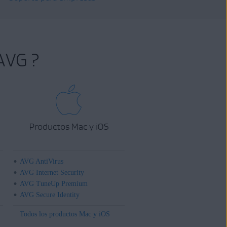
AVG ?
Productos Mac y iOS
AVG AntiVirus
AVG Internet Security
AVG TuneUp Premium
AVG Secure Identity
Todos los productos Mac y iOS