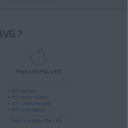
AVG ?
Productos Mac y iOS
AVG AntiVirus
AVG Internet Security
AVG TuneUp Premium
AVG Secure Identity
Todos los productos Mac y iOS