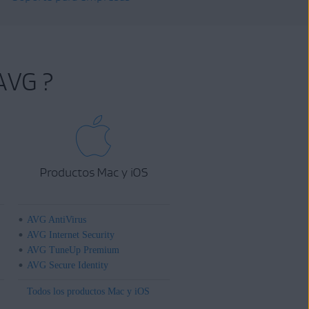
AVG ?
Productos Mac y iOS
AVG AntiVirus
AVG Internet Security
AVG TuneUp Premium
AVG Secure Identity
Todos los productos Mac y iOS