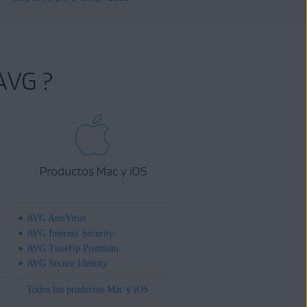
AVG ?
Productos Mac y iOS
AVG AntiVirus
AVG Internet Security
AVG TuneUp Premium
AVG Secure Identity
Todos los productos Mac y iOS